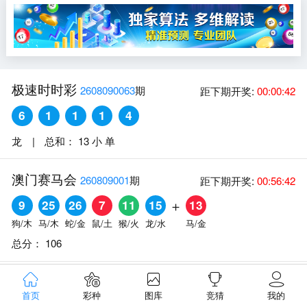
极速时时彩
2608090063
期
距下期开奖:
00:00:42
6
1
1
1
4
龙
|
总和：
13
小
单
澳门赛马会
260809001
期
距下期开奖:
00:56:42
9
25
26
7
11
15
13
狗/木
马/木
蛇/金
鼠/土
猴/火
龙/水
马/金
总分：
106
澳门六合彩
2026220
期
距下期开奖:
20:31:42
首页
彩种
图库
竞猜
我的