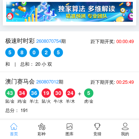
极速时时彩
2608070754
期
距下期开奖:
00:00:48
5
8
0
2
5
和
|
总和：
20
小
双
澳门赛马会
260807012
期
距下期开奖:
00:25:48
43
34
36
19
30
24
5
鼠/金
鸡/金
羊/土
鼠/火
牛/水
羊/木
虎/金
总分：
191
澳门六合彩
2026218
期
距下期开奖:
09:00:48
首页
彩种
图库
竞猜
我的