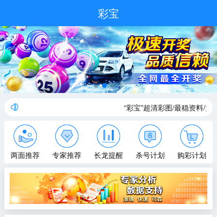
彩宝
“彩宝”超清彩图/最稳资料/大
两面推荐
专家推荐
长龙提醒
杀号计划
购彩计划